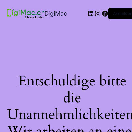
LinkedIn
Instagram
Faceboo
DigiMac
Anmelde
Entschuldige bitte
die
Unannehmlichkeiten
Wir arbeiten an eine