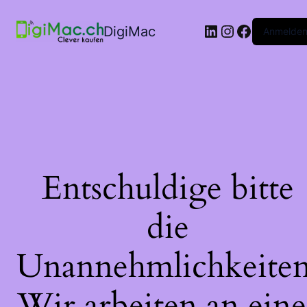
LinkedIn
Instagram
Faceboo
DigiMac
Anmelde
Entschuldige bitte
die
Unannehmlichkeiten
Wir arbeiten an eine