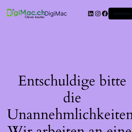
LinkedIn
Instagram
Faceboo
DigiMac
Anmelde
Entschuldige bitte
die
Unannehmlichkeiten
Wir arbeiten an eine