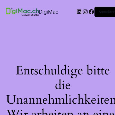
LinkedIn
Instagram
Faceboo
DigiMac
Anmelde
Entschuldige bitte
die
Unannehmlichkeiten
Wir arbeiten an eine